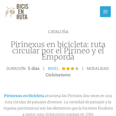
Ir
al
contenido
CATALUÑA
Pirinexus en bicicleta: ruta
circular por el Pirineo y el
Empordà
5 días
|
|
DURACIÓN:
NIVEL:
MODALIDAD:
Cicloturismo
Pirinexus en bicicleta
atraviesa los Pirineos dos veces en una
ruta circular de paisajes diversos. La variedad de paisajes y la
riqueza patrimonial son los elementos que la hicieron finalista
a mejor ruta cicloturista europea en 2014